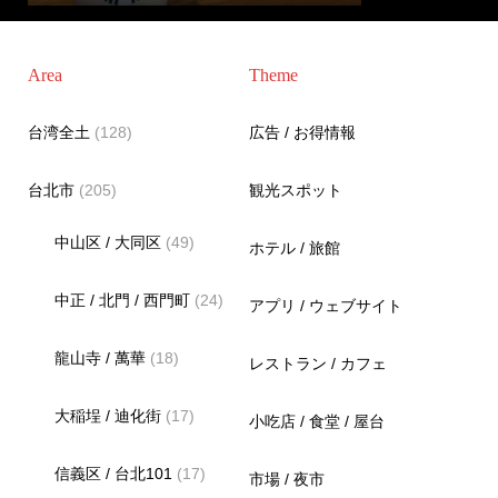
Area
Theme
台湾全土
(128)
広告 / お得情報
台北市
(205)
観光スポット
中山区 / 大同区
(49)
ホテル / 旅館
中正 / 北門 / 西門町
(24)
アプリ / ウェブサイト
龍山寺 / 萬華
(18)
レストラン / カフェ
大稲埕 / 迪化街
(17)
小吃店 / 食堂 / 屋台
信義区 / 台北101
(17)
市場 / 夜市