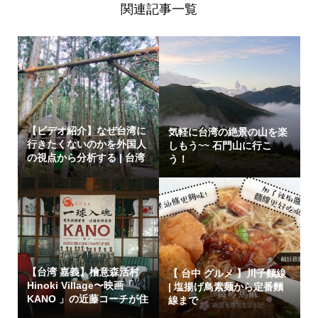
関連記事一覧
【ビデオ紹介】なぜ台湾に
気軽に台湾の絶景の山を楽
行きたくないのかを外国人
しもう~~ 石門山に行こ
の視点から分析する | 台湾
う！
イン...
【台湾 嘉義】檜意森活村
【 台中 グルメ 】川子麵線
Hinoki Village〜映画「
| 塩揚げ鳥素麺から定番麵
KANO 」の近藤コーチが住
線まで
んでい...