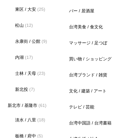
東区 / 大安
(25)
バー / 居酒屋
松山
(12)
台湾美食 / 食文化
永康街 / 公館
(9)
マッサージ / 足つぼ
内湖
(17)
買い物 / ショッピング
士林 / 天母
(23)
台湾ブランド / 雑貨
新北投
(7)
文化 / 建築 / アート
新北市 / 基隆市
(61)
テレビ / 芸能
淡水 / 八里
(18)
台湾中国語 / 台湾書籍
板橋 / 府中
(5)