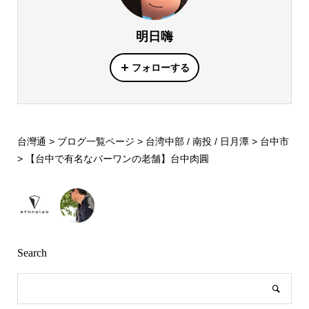
明日嗨
フォローする
台灣通
>
ブログ一覧ページ
>
台湾中部 / 南投 / 日月潭
>
台中市
>
【台中で有名なバーワンの老舗】台中肉圓
Search