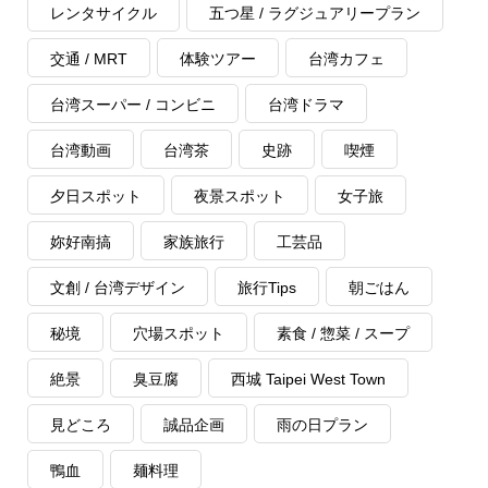
レンタサイクル
五つ星 / ラグジュアリープラン
交通 / MRT
体験ツアー
台湾カフェ
台湾スーパー / コンビニ
台湾ドラマ
台湾動画
台湾茶
史跡
喫煙
夕日スポット
夜景スポット
女子旅
妳好南搞
家族旅行
工芸品
文創 / 台湾デザイン
旅行Tips
朝ごはん
秘境
穴場スポット
素食 / 惣菜 / スープ
絶景
臭豆腐
西城 Taipei West Town
見どころ
誠品企画
雨の日プラン
鴨血
麺料理