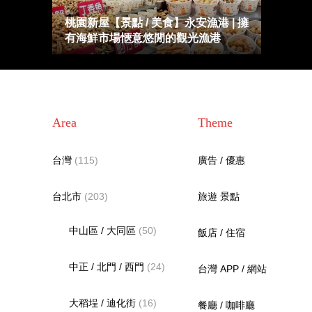
桃園新屋【景點 / 美食】永安漁港 | 擁
有海鮮市場愜意悠閒的觀光漁港
Area
Theme
台灣
(115)
廣告 / 優惠
台北市
(203)
旅遊 景點
中山區 / 大同區
(50)
飯店 / 住宿
中正 / 北門 / 西門
(24)
台灣 APP / 網站
大稻埕 / 迪化街
(16)
餐廳 / 咖啡廳