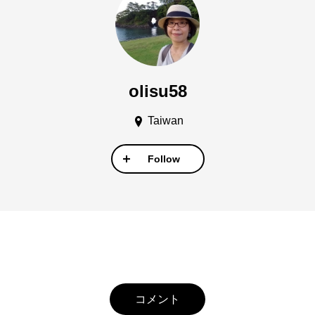
olisu58
Taiwan
Follow
コメント