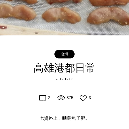
台灣
高雄港都日常
2019.12.03
2
375
3
七賢路上，晒烏魚子腱。