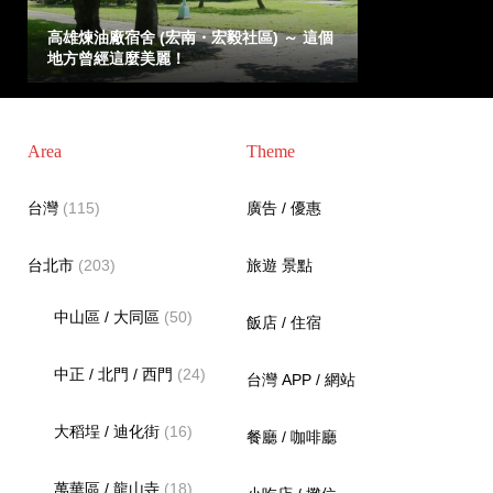
高雄煉油廠宿舍 (宏南・宏毅社區) ～ 這個
地方曾經這麼美麗！
Area
Theme
台灣
(115)
廣告 / 優惠
台北市
(203)
旅遊 景點
中山區 / 大同區
(50)
飯店 / 住宿
中正 / 北門 / 西門
(24)
台灣 APP / 網站
大稻埕 / 迪化街
(16)
餐廳 / 咖啡廳
萬華區 / 龍山寺
(18)