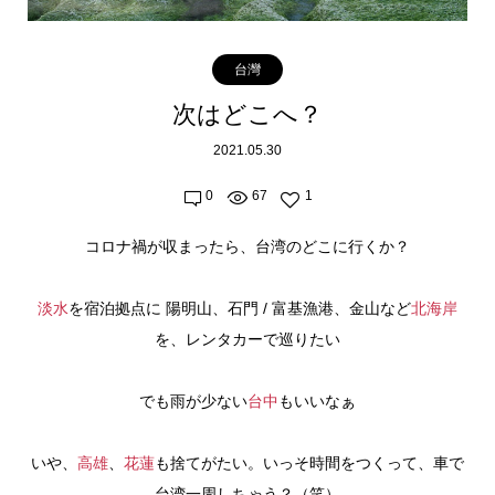
台灣
次はどこへ？
2021.05.30
0
67
1
コロナ禍が収まったら、台湾のどこに行くか？
淡水
を宿泊拠点に 陽明山、石門 / 富基漁港、金山など
北海岸
を、レンタカーで巡りたい
でも雨が少ない
台中
もいいなぁ
いや、
高雄
、
花蓮
も捨てがたい。いっそ時間をつくって、車で
台湾一周しちゃう？（笑）