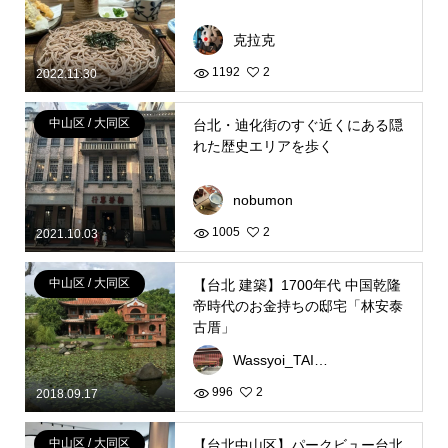
克拉克
1192
2
2022.11.30
中山区 / 大同区
台北・迪化街のすぐ近くにある隠
れた歴史エリアを歩く
nobumon
1005
2
2021.10.03
中山区 / 大同区
【台北 建築】1700年代 中国乾隆
帝時代のお金持ちの邸宅「林安泰
古厝」
Wassyoi_TAIWAN
996
2
2018.09.17
中山区 / 大同区
【台北中山区】パークビュー台北