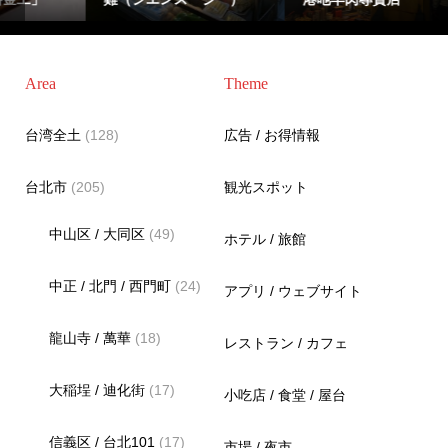
Area
Theme
台湾全土
(128)
広告 / お得情報
台北市
(205)
観光スポット
中山区 / 大同区
(49)
ホテル / 旅館
中正 / 北門 / 西門町
(24)
アプリ / ウェブサイト
龍山寺 / 萬華
(18)
レストラン / カフェ
大稲埕 / 迪化街
(17)
小吃店 / 食堂 / 屋台
信義区 / 台北101
(17)
市場 / 夜市