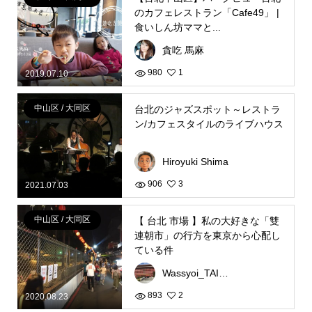
のカフェレストラン「Cafe49」 |
食いしん坊ママと...
貪吃 馬麻
980
1
2019.07.10
中山区 / 大同区
台北のジャズスポット～レストラ
ン/カフェスタイルのライブハウス
Hiroyuki Shima
906
3
2021.07.03
中山区 / 大同区
【 台北 市場 】私の大好きな「雙
連朝市」の行方を東京から心配し
ている件
Wassyoi_TAIWAN
893
2
2020.08.23