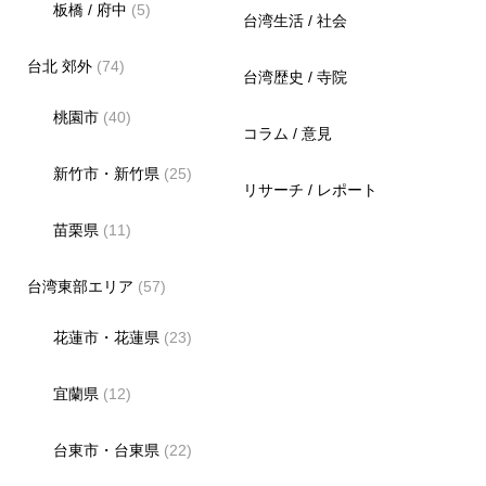
板橋 / 府中
(5)
台湾生活 / 社会
台北 郊外
(74)
台湾歴史 / 寺院
桃園市
(40)
コラム / 意見
新竹市・新竹県
(25)
リサーチ / レポート
苗栗県
(11)
台湾東部エリア
(57)
花蓮市・花蓮県
(23)
宜蘭県
(12)
台東市・台東県
(22)