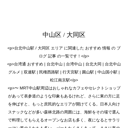
中山区 / 大同区
<p>台北中山駅 / 大同区 エリア に関連した おすすめ 情報 の ブ
ログ 記事 の一覧です！</p>
<p>台湾通 おすすめ | 台北中山 | 台湾中山 | 台北大同 | 台北中山
グルメ | 双連駅 | 民権西路駅 | 行天宮駅 | 圓山駅 | 中山国小駅 |
松江南京駅</p>
<p>〜 MRT中山駅周辺はおしゃれなカフェやセレクトショップ
があって表参道のような印象もあるけれど、さらに東の方に足
を伸ばすと、もっと庶民的なエリアが開けてくる。日本人向け
スナックなどが多い森林北路の周囲には、海鮮をその場で選ん
で料理してもらえるオープンなお店も多く、夜になるとサラリ