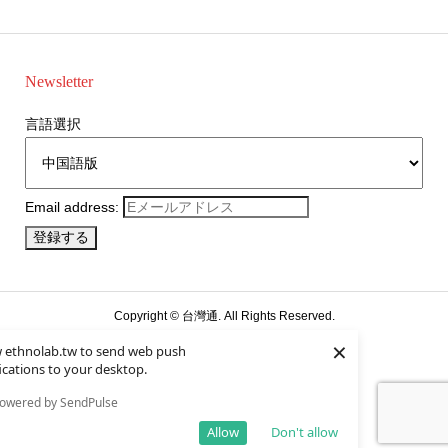
Newsletter
言語選択
Email address:
Copyright ©
台灣通. All Rights Reserved.
×
w ethnolab.tw to send web push
日本語
繁體中文
(
繁体中国語
)
ications to your desktop.
owered by SendPulse
Allow
Don't allow