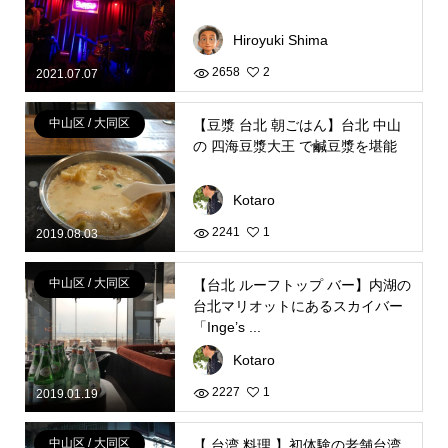
Hiroyuki Shima
2658
2
2021.07.07
中山区 / 大同区
【豆漿 台北 朝ごはん】台北 中山
の 四海豆漿大王 で鹹豆漿を堪能
Kotaro
2241
1
2019.08.03
中山区 / 大同区
【台北 ルーフトップ バー】内湖の
台北マリオットにあるスカイバー
「Inge’s ...
Kotaro
2227
1
2019.01.19
中山区 / 大同区
【 台湾 料理 】初体験の老舗台湾