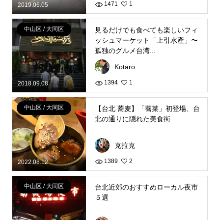
1471
1
2019.06.05
中山区 / 大同区
見るだけでも食べても楽しいフィ
ッシュマーケット「上引水產」〜
孤独のグルメ台湾...
Kotaro
1394
1
2018.09.08
中山区 / 大同区
【台北 蕎麦】「蕎菜」初登場、台
北の通りに隠れた美食街
克拉克
1389
2
2022.08.12
中山区 / 大同区
台北近郊のおすすめローカル夜市
５選