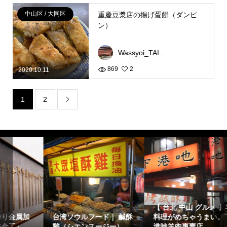
中山区 / 大同区
重慶豆漿店の揚げ蛋餅（ダンピ
ン）
Wassyoi_TAIWAN
869
2
2020.10.11
1
2

【 台北 中山 グルメ 】羊
台湾ソウルフード｜ 鹹酥
料理がめちゃうまい。下
雞（シエンスージー）
港吔羊肉專賣店