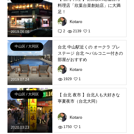
料理店「欣葉台菜創始店」に大満
足！
Kotaro
2
2139
1
2019.06.08
中山区 / 大同区
台北 中山駅近くの オークラ プレ
ステージ 台北 〜バルコニー付きの
部屋がおすすめ
Kotaro
1929
1
2019.07.24
中山区 / 大同区
【 台北 夜市 】台北人も大好きな
寧夏夜市（台北大同）
Kotaro
1750
1
2020.03.23