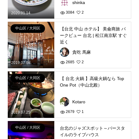
shinka
3084
2
2020.01.14
中山区 / 大同区
【台北 中山 ホテル】 美侖商旅 パ
ークビュー 台北 | 松江南京駅 すぐ
近く
貪吃 馬麻
2685
2
2019.07.08
中山区 / 大同区
【 台北 火鍋 】高級火鍋なら Top
One Pot（中山北殿）
Kotaro
2679
1
2019.07.25
中山区 / 大同区
台北のジャズスポット～バースタ
イルのライブハウス