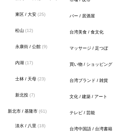
東区 / 大安
(25)
バー / 居酒屋
松山
(12)
台湾美食 / 食文化
永康街 / 公館
(9)
マッサージ / 足つぼ
内湖
(17)
買い物 / ショッピング
士林 / 天母
(23)
台湾ブランド / 雑貨
新北投
(7)
文化 / 建築 / アート
新北市 / 基隆市
(61)
テレビ / 芸能
淡水 / 八里
(18)
台湾中国語 / 台湾書籍