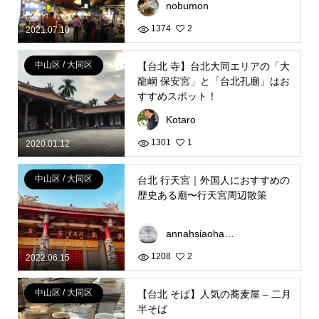
nobumon
1374
2
2021.07.10
中山区 / 大同区
【台北 寺】台北大同エリアの「大
龍峒 保安宮」と「台北孔廟」はお
すすめスポット！
Kotaro
1301
1
2020.01.12
中山区 / 大同区
台北 行天宮｜外国人におすすめの
歴史ある廟〜行天宮周辺散策
annahsiaohaha312
1208
2
2022.06.15
中山区 / 大同区
【台北 そば】人気の蕎麦屋 – 二月
半そば