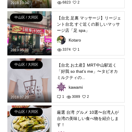
6823
2
2018.10.06
中山区 / 大同区
【台北 足裏 マッサージ】リージェ
ント台北 すぐ近くの新しいマッサ
ージ店「足 spa」
Kotaro
3374
1
2019.05.31
中山区 / 大同区
【台北 お土産】MRT中山駅近く
「好我 so that’s me」〜タピオカ
ミルクティの...
kawami
1
3089
2
2018.07.20
中山区 / 大同区
厳選 台湾 グルメ 10選〜台湾人が
台湾の美味しい食べ物を紹介しま
す！