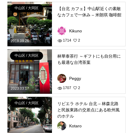
中山区 / 大同区
【台北 カフェ】中山駅近くの素敵
なカフェで一休み – 米朗琪 咖啡館
Kikuno
1714
2
2018.09.26
中山区 / 大同区
林華泰茶行 ～ギフトにも自分用に
も最適な台湾茶葉
Peggy
1707
2
2023.03.17
中山区 / 大同区
リビエラ ホテル 台北 – 林森北路
と民族東路の交差点にある欧州風
のホテル
Kotaro