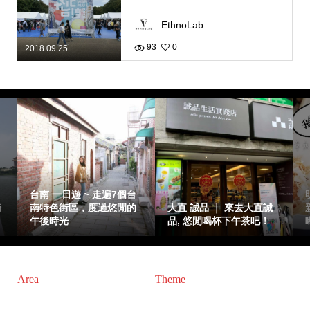
EthnoLab
93
0
2018.09.25
台南 一日遊 ~ 走遍7個台
騎
南特色街區，度過悠閒的
大直 誠品 ｜ 來去大直誠
午後時光
品, 悠閒喝杯下午茶吧！
Area
Theme