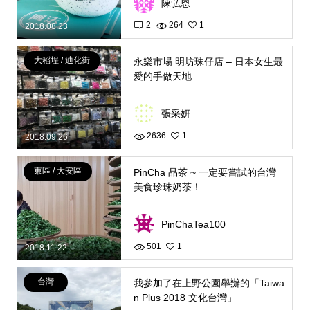
陳弘恩
2
264
1
2018.08.23
大稻埕 / 迪化街
永樂市場 明坊珠仔店 – 日本女生最
愛的手做天地
張采妍
2636
1
2018.09.26
東區 / 大安區
PinCha 品茶 ~ 一定要嘗試的台灣
美食珍珠奶茶！
PinChaTea100
501
1
2018.11.22
台灣
我參加了在上野公園舉辦的「Taiwa
n Plus 2018 文化台灣」