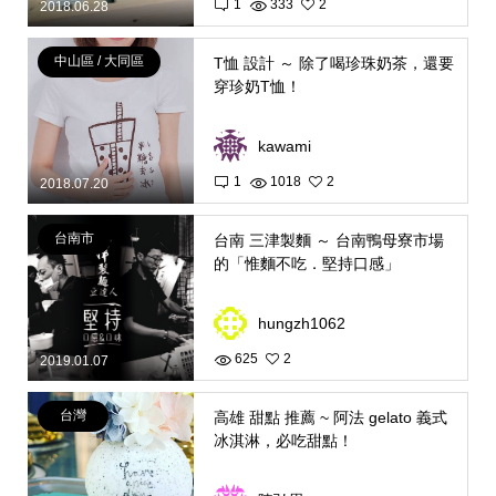
1
333
2
2018.06.28
中山區 / 大同區
T恤 設計 ～ 除了喝珍珠奶茶，還要
穿珍奶T恤！
kawami
1
1018
2
2018.07.20
台南市
台南 三津製麵 ～ 台南鴨母寮市場
的「惟麵不吃．堅持口感」
hungzh1062
625
2
2019.01.07
台灣
高雄 甜點 推薦 ~ 阿法 gelato 義式
冰淇淋，必吃甜點！