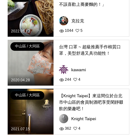
不該喜歡上蕎麥麵的！」
克拉克
1044
5
2022.05.12
中山區 / 大同區
台灣 口罩 ~ 超級推薦手作棉質口
罩，美型舒適又具功能性！
kawami
244
4
2020.04.28
中山區 / 大同區
【Knight Taipei】來這間位於台北
市中山區的會員制酒吧享受閑靜啜
飲的樂趣吧！
Knight Taipei
362
4
2021.07.15