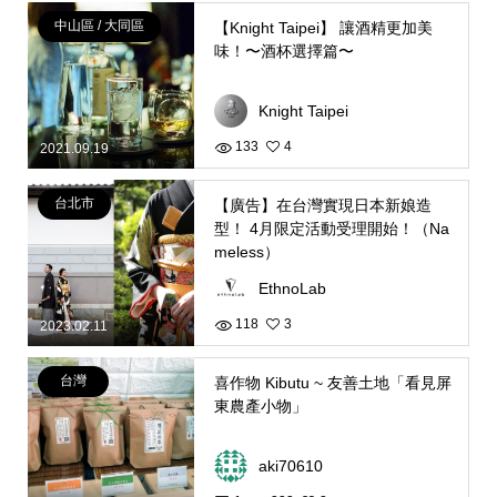
中山區 / 大同區
【Knight Taipei】 讓酒精更加美
味！〜酒杯選擇篇〜
Knight Taipei
133
4
2021.09.19
台北市
【廣告】在台灣實現日本新娘造
型！ 4月限定活動受理開始！（Na
meless）
EthnoLab
118
3
2023.02.11
台灣
喜作物 Kibutu ~ 友善土地「看見屏
東農產小物」
aki70610